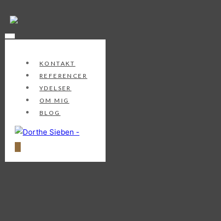
Spring
til
indhold
KONTAKT
REFERENCER
YDELSER
OM MIG
BLOG