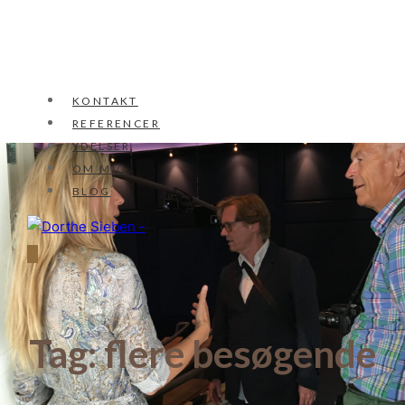
KONTAKT
REFERENCER
YDELSER
OM MIG
BLOG
Tag:
flere besøgende