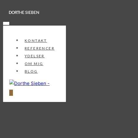
Spring
til
indhold
KONTAKT
REFERENCER
YDELSER
OM MIG
BLOG